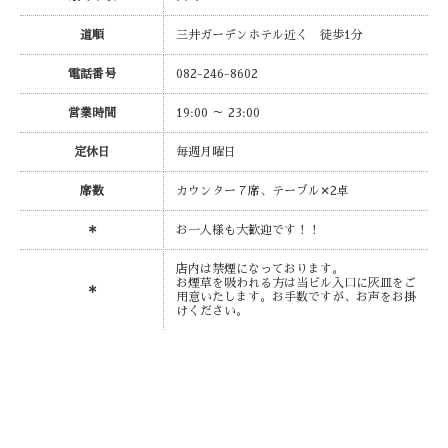
道順
三井ガーデンホテル近く 徒歩1分
電話番号
082-246-8602
営業時間
19:00 ～ 23:00
定休日
毎週月曜日
席数
カウンター７席、テーブル✕2卓
＊
お一人様も大歓迎です！！
店内は禁煙になっております。
お煙草を吸われる方は当ビル入口に灰皿をご
＊
用意いたします。お手数ですが、お声をお掛
けください。