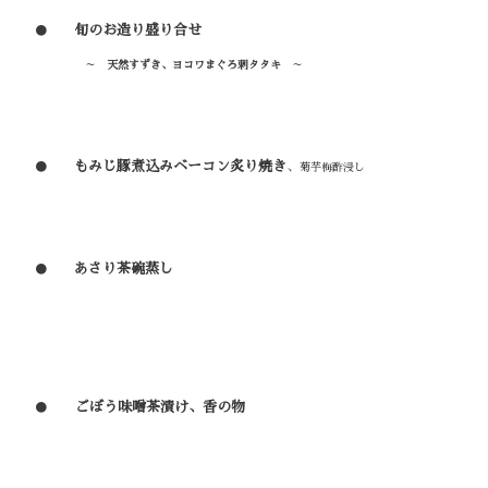
旬のお造り盛り合せ
●
～
天然すずき、ヨコワまぐろ刺タタキ
～
もみじ豚煮込みベーコン炙り焼き
●
、
菊芋梅酢浸し
あさり茶碗蒸し
●
ごぼう味噌茶漬け、香の物
●