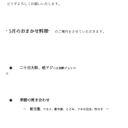
どうぞよろしくお願いいたします。
5
月のおまかせ料理
”
” のご案内をさせていただきます。
二十日大根、地アジ
●
の
土佐酢ジュレ
が
け
季節の焚き合わせ
●
～
新玉葱
～
、ワカメ、新牛蒡、こごみ、フキの白玉、竹の子