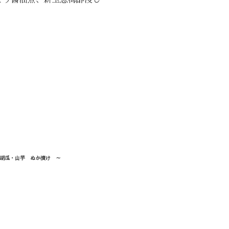
とう醤油煮、新玉葱梅酢浸し
胡瓜・山芋 ぬか漬け ～