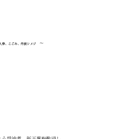
～
人参、こごみ、丹波
シメジ