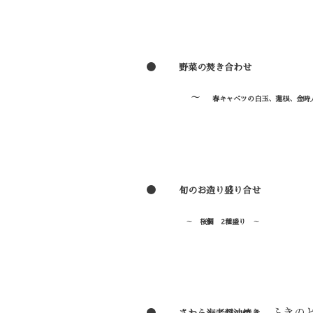
●
野菜の焚き合わせ
～
春キャベツの白玉
、蓮根、金時
●
旬のお造り盛り合せ
～
桜鯛 2種盛り
～