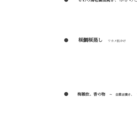
●
、ふきの
さわら海老醤油焼き
●
桜鯛桜蒸し
ワカメ餡かけ
●
梅雑炊、香の物
～ 白菜古漬け、 