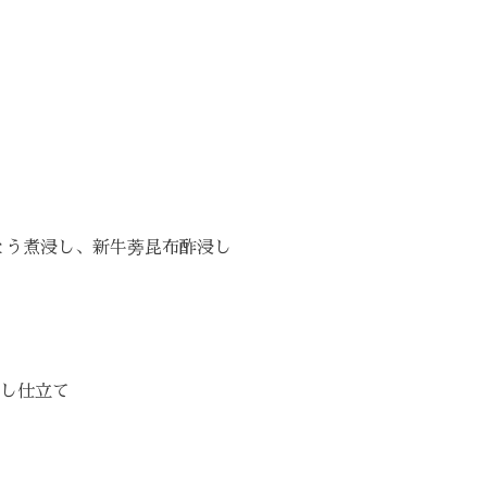
とう煮浸し、新牛蒡昆布酢浸し
し仕立て