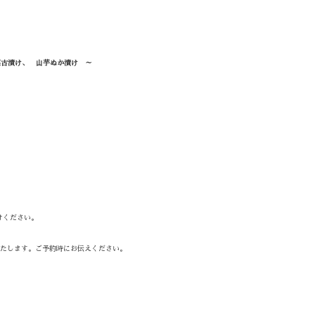
菜古漬け、 山芋ぬか漬け ～
けください。
たします。ご予約時にお伝えください。