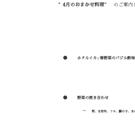
”
4
月のおまかせ料理
” のご案内
●
ホタルイカ
春野菜のバジル酢味
と
●
野菜の焚き合わせ
～
筍
、生若布、フキ、鯛の子、木