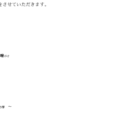
をさせていただきます。
噌
がけ
～
の芽