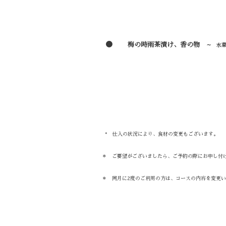
●
梅の時雨茶漬け、香の物
～ 水
* 仕入の状況により、食材の変更もございます。
＊ ご要望がございましたら、ご予約の際にお申し付
＊ 同月に2度のご利用の方は、コースの内容を変更い