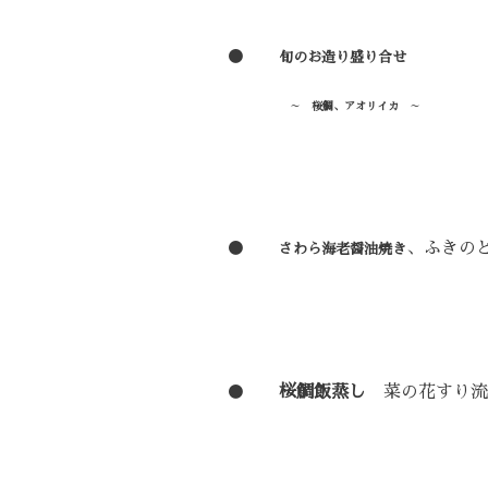
●
旬のお造り盛り合せ
～
桜鯛、アオリイカ
～
●
、ふきの
さわら海老醤油焼き
●
桜鯛飯蒸し
菜の花すり流