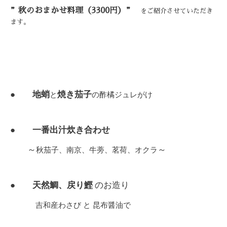
”秋のおまかせ料理（3300円）”
をご紹介させていただき
ます。
●
地蛸
焼き茄子
と
の酢橘ジュレがけ
● 一番出汁炊き合わせ
～
～
秋茄子、南京、牛蒡、茗荷、オクラ
● 天然鯛、戻り鰹
のお造り
吉和産わさび と 昆布醤油で