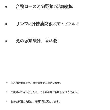
● 合鴨ロースと旬野菜
治部煮椀
の
● サンマ
肝醤油焼き
,
根菜のピクルス
の
● えのき茶漬け、香の物
＊ 仕入の状況により、食材の変更がございます。
＊ ご要望がございましたら、ご予約の際にお申し付けください。
＊ おませ料理の内容は、毎月
5
日に変わります。